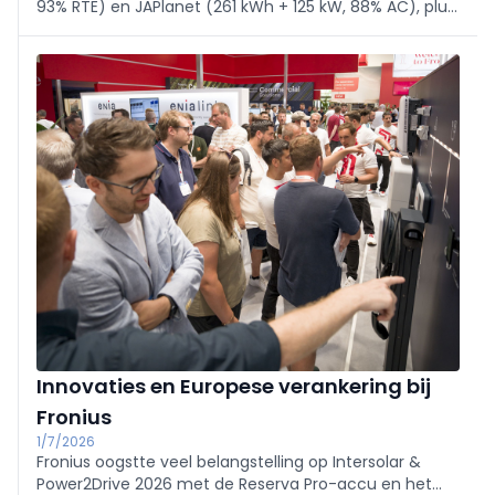
93% RTE) en JAPlanet (261 kWh + 125 kW, 88% AC), plus
nieuwe n-type TOPCon-modules DeepBlue 5.0/4.0 Pro
(tot 740 W). Eén partner voor modules én opslag voor
Belgische installateurs.
Innovaties en Europese verankering bij
Fronius
1/7/2026
Fronius oogstte veel belangstelling op Intersolar &
Power2Drive 2026 met de Reserva Pro-accu en het