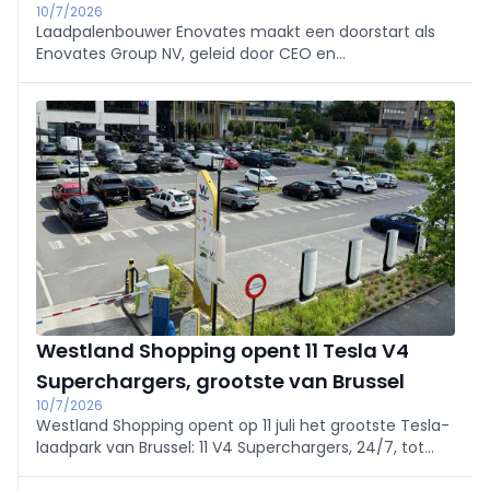
10/7/2026
Laadpalenbouwer Enovates maakt een doorstart als
Enovates Group NV, geleid door CEO en
medeoprichter Bart Vereecke en vier key managers,
met steun van investeerder Kees Koolen. Focus:
klantencontinuïteit, service en betrouwbare B2B-
laadoplossingen, open smart charging en
bidirectionele V2G.
Westland Shopping opent 11 Tesla V4
Superchargers, grootste van Brussel
10/7/2026
Westland Shopping opent op 11 juli het grootste Tesla-
laadpark van Brussel: 11 V4 Superchargers, 24/7, tot
250 kW, ook voor CCS-wagens. Snelladen 10–80% in