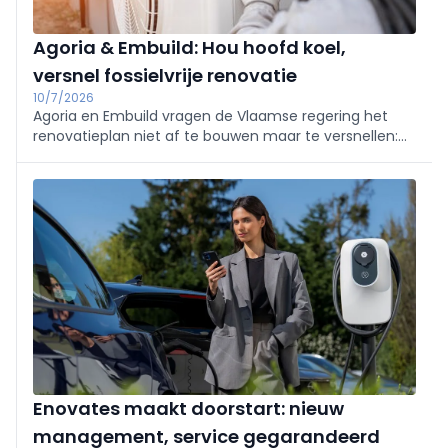
Agoria & Embuild: Hou hoofd koel,
versnel fossielvrije renovatie
10/7/2026
Agoria en Embuild vragen de Vlaamse regering het
renovatieplan niet af te bouwen maar te versnellen:
mik op goed geïsoleerde, fossielvrije woningen en
maak stroom goedkoper dan gas. Renoveren
verhoogt waarde en comfort; renovatieritme is nu
zorgwekkend laag.
Enovates maakt doorstart: nieuw
management, service gegarandeerd