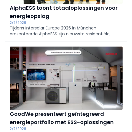
AlphaESS toont totaaloplossingen voor
energieopslag
2/7/2026
Tijdens Intersolar Europe 2026 in München
presenteerde AlphaESS zijn nieuwste residentiële,
commerciële en industriële energieopslagoplossingen
en intelligente energiebeheersystemen, specifiek
afgestemd op de Belgische en Beneluxmarkt.
GoodWe presenteert geïntegreerd
energieportfolio met ESS-oplossingen
2/7/2026