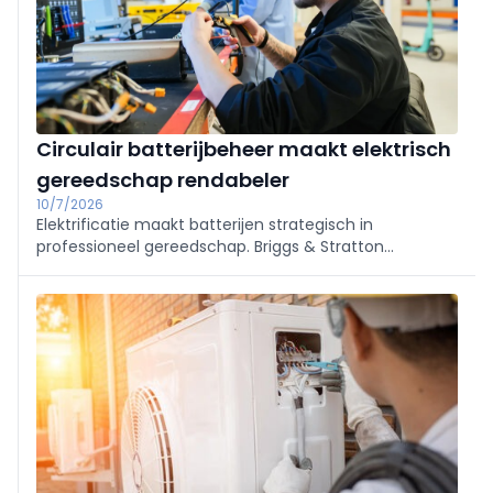
Circulair batterijbeheer maakt elektrisch
gereedschap rendabeler
10/7/2026
Elektrificatie maakt batterijen strategisch in
professioneel gereedschap. Briggs & Stratton
(Vanguard) en NOWOS pleiten voor circulair beheer:
diagnose, onderhoud en herstel i.p.v. vervangen, met
ketensamenwerking om levensduur te verlengen,
kosten te drukken en end‑of‑life te organiseren.