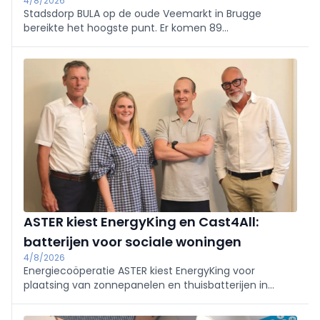
4/8/2026
Stadsdorp BULA op de oude Veemarkt in Brugge
bereikte het hoogste punt. Er komen 89
appartementen, 3.500 m² handel en een markthal
met plein en park. Supermarkt en (para)medische
praktijken tekenen in; fossielvrije energie via
geothermie. Eerste intrek midden 2027.
ASTER kiest EnergyKing en Cast4All:
batterijen voor sociale woningen
4/8/2026
Energiecoöperatie ASTER kiest EnergyKing voor
plaatsing van zonnepanelen en thuisbatterijen in
sociale woningen in Vlaanderen, en Cast4All voor het
assetmanagementsysteem. ASTER (meer dan 67