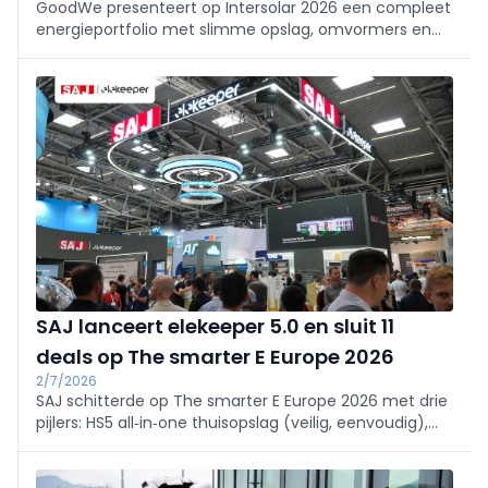
GoodWe presenteert op Intersolar 2026 een compleet
energieportfolio met slimme opslag, omvormers en
energiebeheer voor woningen, bedrijven en utility-
projecten. Ontdek innovatieve oplossingen voor een
duurzame en energieonafhankelijke toekomst.
SAJ lanceert elekeeper 5.0 en sluit 11
deals op The smarter E Europe 2026
2/7/2026
SAJ schitterde op The smarter E Europe 2026 met drie
pijlers: HS5 all‑in‑one thuisopslag (veilig, eenvoudig),
CHS3 C&I‑opslag (DC‑gekoppeld, STS, liquid‑cooled) en
het AI‑platform elekeeper 5.0 (lanceert 27/6). Er
werden 11 Europese partnerschappen getekend, o.a.