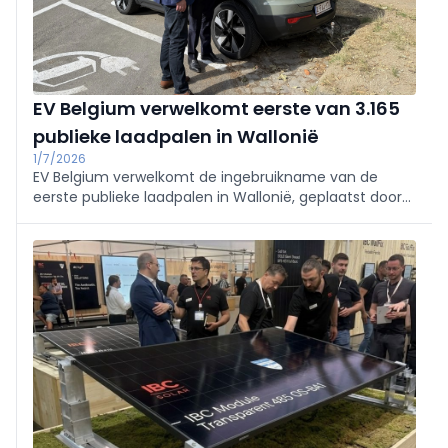
EV Belgium verwelkomt eerste van 3.165
publieke laadpalen in Wallonië
1/7/2026
EV Belgium verwelkomt de ingebruikname van de
eerste publieke laadpalen in Wallonië, geplaatst door
ENGIE Vianeo. In twee jaar komen er 3.165 punten. Met
150.000 EV’s vraagt de federatie versnelling en verdere
uitrol; minister Desquesnes woonde de inhuldiging bij.