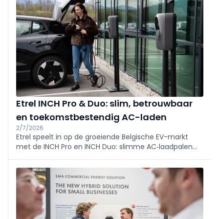
met CEBEO.
Etrel INCH Pro & Duo: slim, betrouwbaar
en toekomstbestendig AC-laden
2/7/2026
Etrel speelt in op de groeiende Belgische EV-markt
met de INCH Pro en INCH Duo: slimme AC‑laadpalen
met remote beheer en load management. Pro biedt
optioneel MID-meter en RCBO en werd door Monta Q1
2026 als #1 beoordeeld. Beide zijn ISO 15118‑ready.