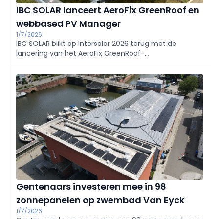
IBC SOLAR lanceert AeroFix GreenRoof en
webbased PV Manager
1/7/2026
IBC SOLAR blikt op Intersolar 2026 terug met de
lancering van het AeroFix GreenRoof-
montagesysteem voor groendaken (verwacht begin
2027) en een volledig webbased PV Manager. Een
opvallende AI-campagne trok publiek, terwijl het
bedrijf 25 jaar montagesystemen en 20 jaar PV
Manager vierde.
Gentenaars investeren mee in 98
zonnepanelen op zwembad Van Eyck
1/7/2026