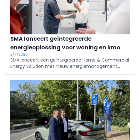
SMA lanceert geïntegreerde
energieoplossing voor woning en kmo
2/7/2026
SMA lanceert een geïntegreerde Home & Commercial
Energy Solution met nieuw energiemanagement
(Planner en Energy Maximizer), hybride omvormers tot
30 kW, modulaire opslag (12,3–49,2 kWh) en back-up.
Uitrol H2 2026; energiemanagement al beschikbaar in
BE en NL.