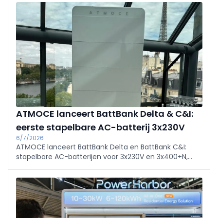
minder dan 20 min, als aanvulling op 40 bestaande
punten. Opening met testritten, Cybertruck, dj en
foodtruck.
ATMOCE lanceert BattBank Delta & C&I:
eerste stapelbare AC-batterij 3x230V
6/7/2026
ATMOCE lanceert BattBank Delta en BattBank C&I:
stapelbare AC-batterijen voor 3x230V en 3x400+N,
geschikt voor residentieel en C&I. Modulaire 16,08
kWh-modules (tot 112 kWh), retrofit of standalone,
ultra‑lage spanning <60V voor meer veiligheid en
schaalbare uitrol.