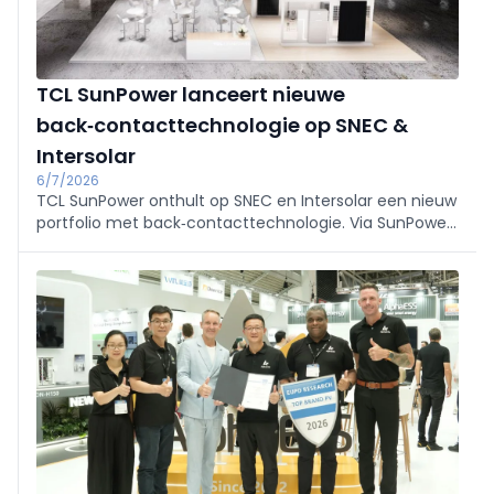
TCL SunPower lanceert nieuwe
back‑contacttechnologie op SNEC &
Intersolar
6/7/2026
TCL SunPower onthult op SNEC en Intersolar een nieuw
portfolio met back‑contacttechnologie. Via SunPower
(premium residentieel: panelen, opslag,
warmtepompen) en TCL Solar (C&I: panelen en
batterijopslag) lanceert het geïntegreerde, schaalbare
energiesystemen met AI‑energiebeheer om
elektrificatie te versnellen.