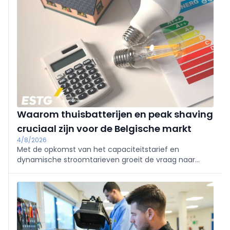
MWp) start zo de volgende vierjarige groeifase en
verlaagt energiekosten voor huurders.
Waarom thuisbatterijen en peak shaving
cruciaal zijn voor de Belgische markt
4/8/2026
Met de opkomst van het capaciteitstarief en
dynamische stroomtarieven groeit de vraag naar
thuisbatterijen in België snel. ESTG levert een
compleet assortiment A-merken om piekverbruik af
te vlakken en eigenverbruik te verhogen.