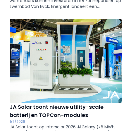
Gentenaars kunnen investeren in 98 zonnepanelen op
zwembad Van Eyck. Energent lanceert een
kapitaalsoproep van 100.000 euro: aandelen van 100
euro (max. 5) met dividend. Ook Blaarmeersen is
voorzien en Bourgoyen volgt; samen 615 extra panelen
richting klimaatneutrale sportinfrastructuur.
JA Solar toont nieuwe utility-scale
batterij en TOPCon-modules
1/7/2026
JA Solar toont op Intersolar 2026 JAGalaxy (>5 MWh,