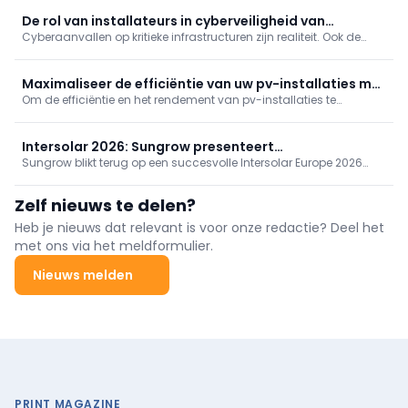
innovatiemanager bij KU Leuven/EnergyVille. “Maar voor
maximaal comfort en rendement zijn een correcte
De rol van installateurs in cyberveiligheid van
dimensionering, inregeling en
Cyberaanvallen op kritieke infrastructuren zijn realiteit. Ook de
zonnestroom
zonne-energiesector is kwetsbaar door internetverbonden
installaties. Cyberveiligheid wordt zo ook een taak voor
elektriciens en installateurs, niet enkel voor IT-specialisten.
Maximaliseer de efficiëntie van uw pv-installaties met
Om de efficiëntie en het rendement van pv-installaties te
thermografie
maximaliseren zijn regelmatige bewaking en onderhoud
onmisbaar. De beste methode ter inspectie van pv-installaties is
thermografie.
Intersolar 2026: Sungrow presenteert
Sungrow blikt terug op een succesvolle Intersolar Europe 2026
energieoplossingen van de volgende generatie
met bekroonde energieoplossingen, innovatieve PV- en ESS-
technologie en nieuwe samenwerkingen die de Europese
Zelf nieuws te delen?
energietransitie versnellen.
Heb je nieuws dat relevant is voor onze redactie? Deel het
met ons via het meldformulier.
Nieuws melden
PRINT MAGAZINE