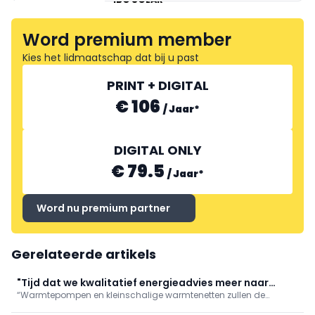
Word premium member
BV KRANNICH SOLAR
Kies het lidmaatschap dat bij u past
PRINT + DIGITAL
€ 106
/
Jaar
*
PREFA
DIGITAL ONLY
€ 79.5
/
Jaar
*
Word nu premium partner
Gerelateerde artikels
"Tijd dat we kwalitatief energieadvies meer naar
“Warmtepompen en kleinschalige warmtenetten zullen de
waarde schatten"
hoofdrol spelen in de energietransitie”, stelt Glenn Reynders,